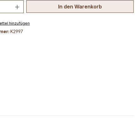
 Anzahl: Gib den gewünschten Wert ein 
In den Warenkorb
ttel hinzufügen
mer:
K2997