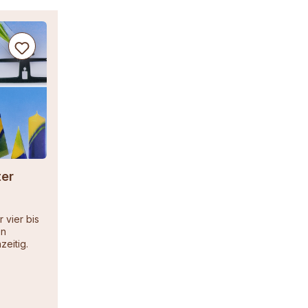
ter
r vier bis
en
eitig.