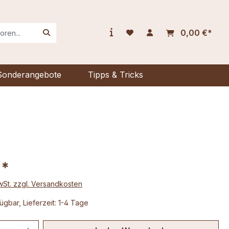
0,00 €*
Sonderangebote
Tipps & Tricks
€*
MwSt. zzgl. Versandkosten
ügbar, Lieferzeit: 1-4 Tage
 Anzahl: Gib den gewünschten Wert ein 