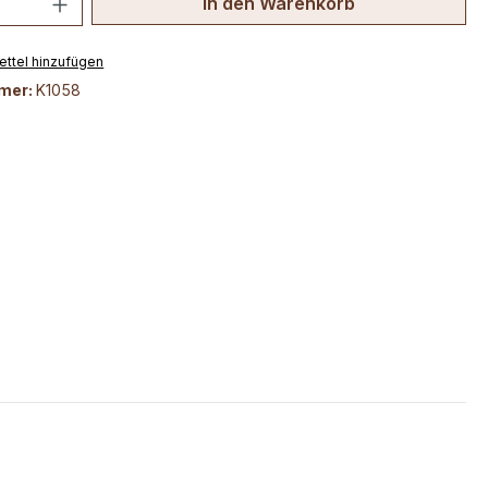
In den Warenkorb
ttel hinzufügen
mer:
K1058