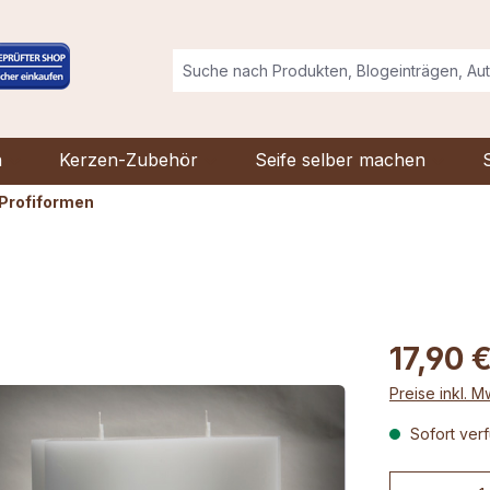
n
Kerzen-Zubehör
Seife selber machen
Profiformen
17,90 
Preise inkl. 
Sofort verf
Produkt