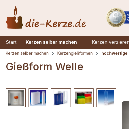
springen
Zur Hauptnavigation springen
Start
Kerzen selber machen
Kerzen verziere
Kerzen selber machen
Kerzengießformen
hochwertige 
Gießform Welle
Bildergalerie überspringen