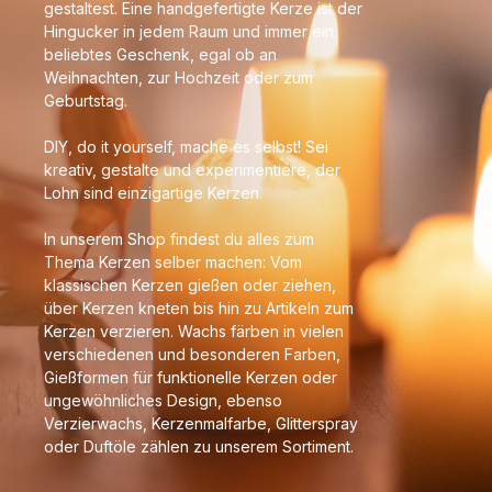
gestaltest. Eine handgefertigte Kerze ist der
Hingucker in jedem Raum und immer ein
beliebtes Geschenk, egal ob an
Weihnachten, zur Hochzeit oder zum
Geburtstag.
DIY, do it yourself, mache es selbst! Sei
kreativ, gestalte und experimentiere, der
Lohn sind einzigartige Kerzen.
In unserem Shop findest du alles zum
Thema Kerzen selber machen: Vom
klassischen Kerzen gießen oder ziehen,
über Kerzen kneten bis hin zu Artikeln zum
Kerzen verzieren. Wachs färben in vielen
verschiedenen und besonderen Farben,
Gießformen für funktionelle Kerzen oder
ungewöhnliches Design, ebenso
Verzierwachs, Kerzenmalfarbe, Glitterspray
oder Duftöle zählen zu unserem Sortiment.