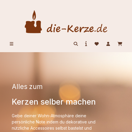
alt springen
Alles zum
Kerzen selber machen
Gebe deiner Wohn-Atmosphäre deine
persönliche Note indem du dekorative und
nützliche Accessoires selbst bastelst und