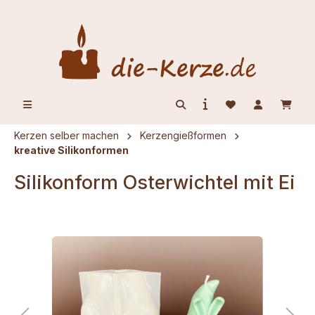
alt springen
Kerzen selber machen
Kerzengießformen
kreative Silikonformen
Silikonform Osterwichtel mit Ei
Bildergalerie überspringen