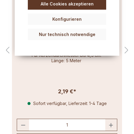
Alle Cookies akzeptieren
Konfigurieren
Nur technisch notwendige
Flachdocht dünn (3x8) 5m
Für Kerzendurchmesser bis 4,5 cm.
Länge: 5 Meter
2,19 €*
Sofort verfügbar, Lieferzeit: 1-4 Tage