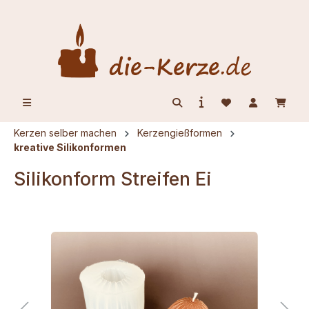
alt springen
Kerzen selber machen
Kerzengießformen
kreative Silikonformen
Silikonform Streifen Ei
Bildergalerie überspringen