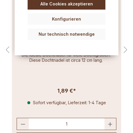
Alle Cookies akzeptieren
Konfigurieren
Nur technisch notwendige
Dochtnadel flach mit Klappöse
Die ideale Dochtnadel für viele Dochtgrößen.
Diese Dochtnadel ist circa 12 cm lang.
1,89 €*
Sofort verfügbar, Lieferzeit: 1-4 Tage