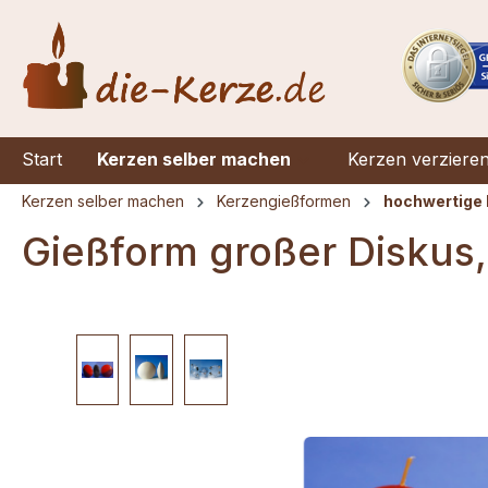
springen
Zur Hauptnavigation springen
Start
Kerzen selber machen
Kerzen verziere
Kerzen selber machen
Kerzengießformen
hochwertige 
Gießform großer Diskus
Bildergalerie überspringen