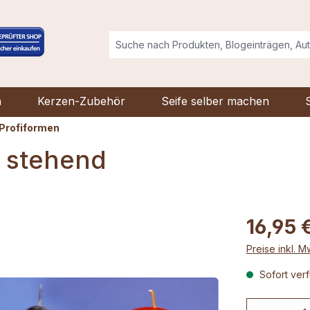
n
Kerzen-Zubehör
Seife selber machen
Profiformen
, stehend
16,95 
Preise inkl. 
Sofort verf
Produkt