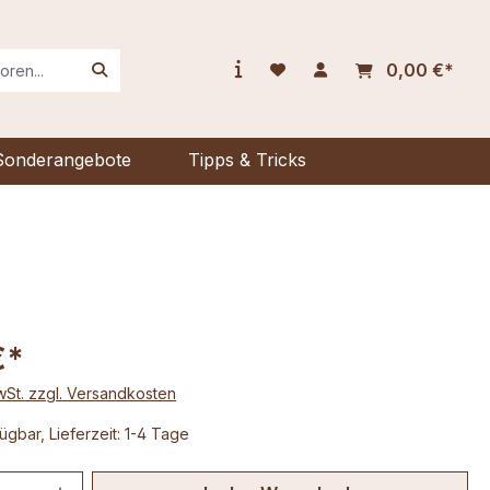
0,00 €*
Sonderangebote
Tipps & Tricks
€*
MwSt. zzgl. Versandkosten
ügbar, Lieferzeit: 1-4 Tage
 Anzahl: Gib den gewünschten Wert ein 