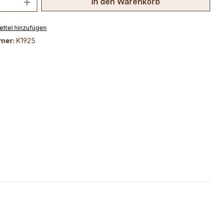
In den Warenkorb
ttel hinzufügen
mer:
K1925