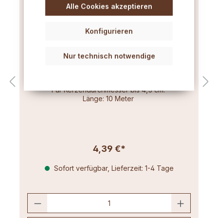
Alle Cookies akzeptieren
Konfigurieren
Nur technisch notwendige
Flachdocht dünn (3x8) 10m
Für Kerzendurchmesser bis 4,5 cm.
Länge: 10 Meter
4,39 €*
Sofort verfügbar, Lieferzeit: 1-4 Tage