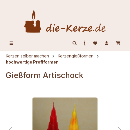
alt springen
Kerzen selber machen
Kerzengießformen
hochwertige Profiformen
Gießform Artischock
Bildergalerie überspringen