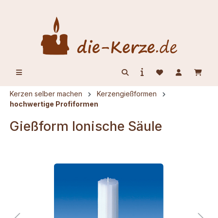
alt springen
Kerzen selber machen
Kerzengießformen
hochwertige Profiformen
Gießform Ionische Säule
Bildergalerie überspringen