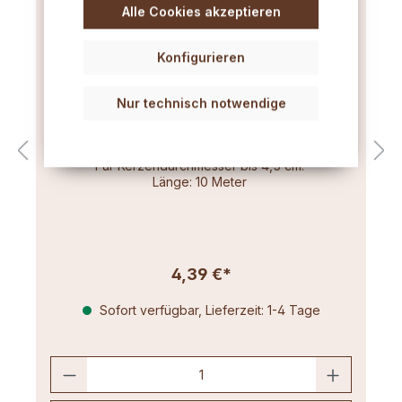
Alle Cookies akzeptieren
Konfigurieren
Nur technisch notwendige
Flachdocht dünn (3x8) 10m
Für Kerzendurchmesser bis 4,5 cm.
Länge: 10 Meter
4,39 €*
Sofort verfügbar, Lieferzeit: 1-4 Tage