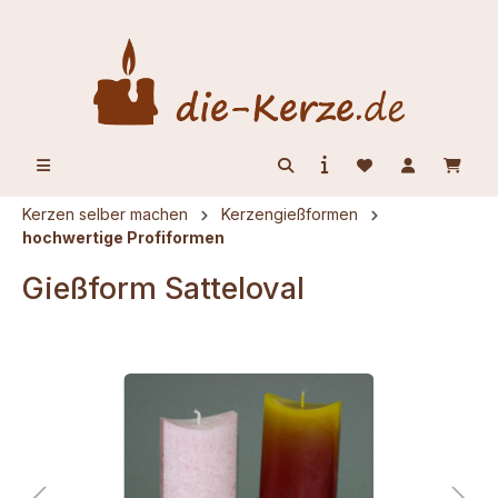
alt springen
Kerzen selber machen
Kerzengießformen
hochwertige Profiformen
Gießform Satteloval
Bildergalerie überspringen