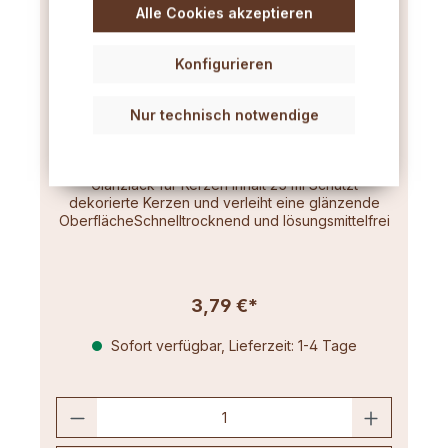
Alle Cookies akzeptieren
Konfigurieren
Nur technisch notwendige
Glanzlack für Kerzen 25ml
Glanzlack für Kerzen Inhalt 25 ml Schützt
dekorierte Kerzen und verleiht eine glänzende
OberflächeSchnelltrocknend und lösungsmittelfrei
3,79 €*
Sofort verfügbar, Lieferzeit: 1-4 Tage