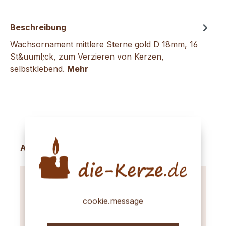
Beschreibung
Wachsornament mittlere Sterne gold D 18mm, 16
St&uuml;ck, zum Verzieren von Kerzen,
selbstklebend.
Mehr
Produktgalerie überspringen
Accessory Items
cookie.message