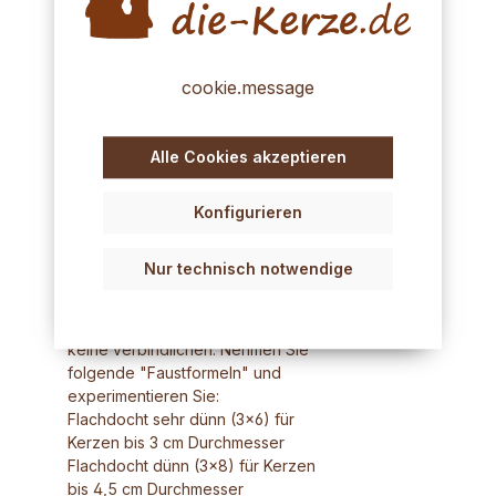
Wachsarten und Kerzen
verwendet werden, auch für
Bienenwachs. Ein Runddocht hat
eine flache und eine runde Seite.
cookie.message
An der flachen Seite bilden die
geflochtenen Fäden eine V-Form.
Die V-Spitze soll zur
Alle Cookies akzeptieren
Kerzenunterseite zeigen.
Andersherum verwendet entsteht
bei der Verbrennung ein
Konfigurieren
Aschekegel.
Nur technisch notwendige
Dochtgröße:
Ist eine Wissenschaft für sich. Es
gibt unzählige Tabellen, aber
keine verbindlichen. Nehmen Sie
folgende "Faustformeln" und
experimentieren Sie:
Flachdocht sehr dünn (3x6) für
Kerzen bis 3 cm Durchmesser
Flachdocht dünn (3x8) für Kerzen
bis 4,5 cm Durchmesser