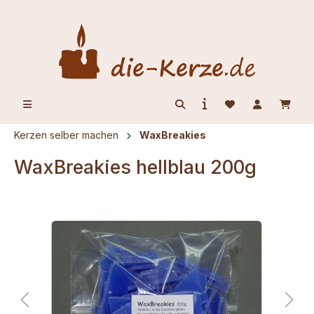
alt springen
Kerzen selber machen
WaxBreakies
WaxBreakies hellblau 200g
Bildergalerie überspringen