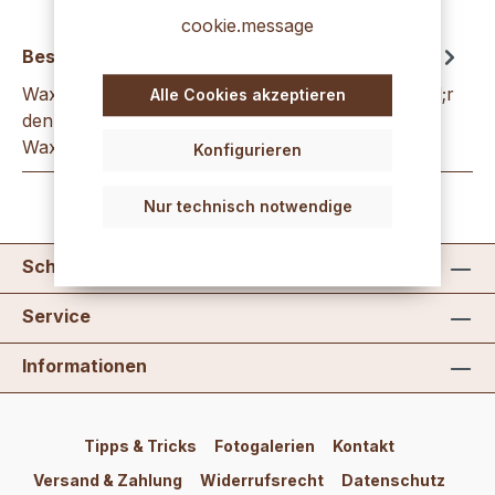
cookie.message
Beschreibung
WaxBreakies hellblau 200g WaxBreakies - f&uuml;r
Alle Cookies akzeptieren
den besonderen Effekt beim Kerzengie&szlig;en!
WaxBreakies sind kleine…
Mehr
Konfigurieren
Nur technisch notwendige
Schreib uns
Service
Informationen
Tipps & Tricks
Fotogalerien
Kontakt
Versand & Zahlung
Widerrufsrecht
Datenschutz