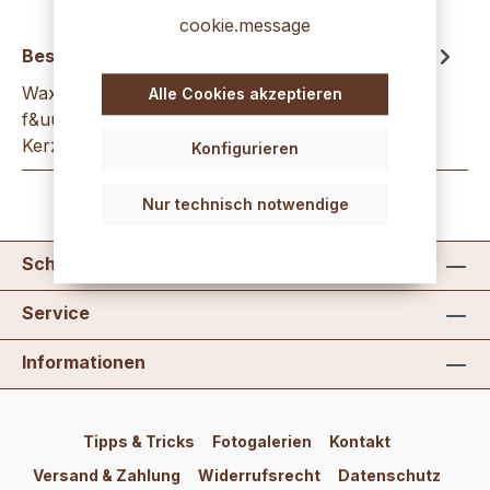
cookie.message
Beschreibung
WaxBreakies grasgr&uuml;n 200g WaxBreakies -
Alle Cookies akzeptieren
f&uuml;r den besonderen Effekt beim
Kerzengie&szlig;en! WaxBreakies sind kl…
Mehr
Konfigurieren
Nur technisch notwendige
Schreib uns
Service
Informationen
Tipps & Tricks
Fotogalerien
Kontakt
Versand & Zahlung
Widerrufsrecht
Datenschutz