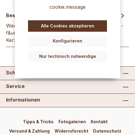
cookie.message
Beschreibung
WaxBreakies dunkelgr&uuml;n 200g WaxBreakies -
Alle Cookies akzeptieren
f&uuml;r den besonderen Effekt beim
Kerzengie&szlig;en! &nbsp; WaxBreakies s…
Mehr
Konfigurieren
Nur technisch notwendige
Schreib uns
Service
Informationen
Tipps & Tricks
Fotogalerien
Kontakt
Versand & Zahlung
Widerrufsrecht
Datenschutz