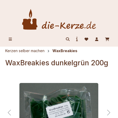
alt springen
Kerzen selber machen
WaxBreakies
WaxBreakies dunkelgrün 200g
Bildergalerie überspringen