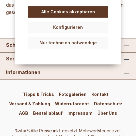
das rustikale Schmiedeeisen erh&auml;lt durch den
Alle Cookies akzeptieren
geschliffenen Spiegel se…
Mehr
Konfigurieren
Nur technisch notwendige
Schreib uns
Service
Informationen
Tipps & Tricks
Fotogalerien
Kontakt
Versand & Zahlung
Widerrufsrecht
Datenschutz
AGB
Bestellablauf
Impressum
Über Uns
%star%Alle Preise inkl. gesetzl. Mehrwertsteuer zzgl.