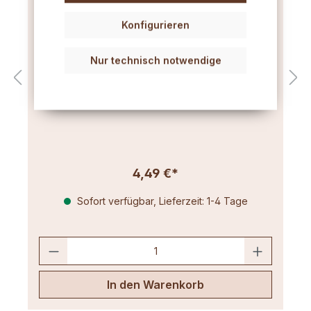
Konfigurieren
Zange für Aluminium
Nur technisch notwendige
Wachsschmelzgefäß
Leichte Zange für sicheres Handling heißer
Aluminium-Wachsschmelzgefäße.
4,49 €*
Sofort verfügbar, Lieferzeit: 1-4 Tage
In den Warenkorb