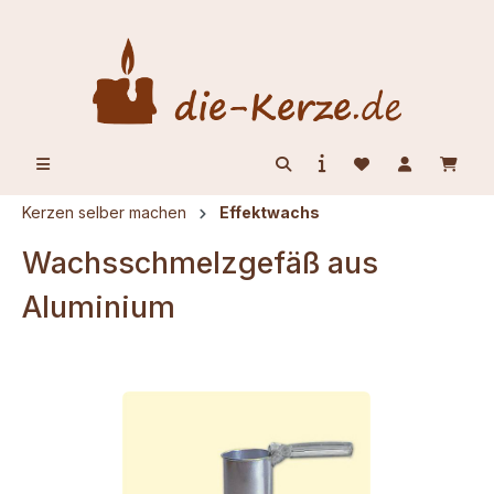
alt springen
Kerzen selber machen
Effektwachs
Wachsschmelzgefäß aus
Aluminium
Bildergalerie überspringen