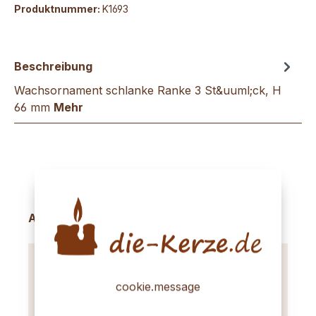
Produktnummer:
K1693
Beschreibung
Wachsornament schlanke Ranke 3 St&uuml;ck, H
66 mm
Mehr
Produktgalerie überspringen
Accessory Items
cookie.message