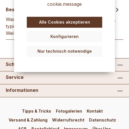
cookie.message
Beschreibung
Wachsfarbkonzentratweihnachtsrot sattes hellrot,
Alle Cookies akzeptieren
typischer Warmton der Advents- und
Weihnachtszeit, in gut schneidbaren Stüc…
Mehr
Konfigurieren
Nur technisch notwendige
Schreib uns
Service
Informationen
Tipps & Tricks
Fotogalerien
Kontakt
Versand & Zahlung
Widerrufsrecht
Datenschutz
AGB
Bestellablauf
Impressum
Über Uns