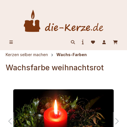
alt springen
Kerzen selber machen
Wachs-Farben
Wachsfarbe weihnachtsrot
Bildergalerie überspringen