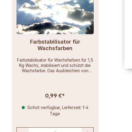
Farbstabilisator für
Wachsfarben
Farbstabilisator für Wachsfarben für 1,5
Kg Wachs, stabilisiert und schützt die
Wachsfarbe. Das Ausbleichen von
Kerzen durch Licht, speziell durch
Ultraviolett, wird durch Zugabe des
Farbstabilisators für sehr viele Jahre
verhindert (bis der Stabilisator
0,99 €*
"aufgebraucht" ist). Die Verwendung
des Farbstabilisators ist nicht
Sofort verfügbar, Lieferzeit: 1-4
notwendig für Kerzen, die für den
baldigen Abbrand bestimmt sind. Eine
Tage
höhere Konzentration als angegeben
hat keine effektsteigernde Wirkung.
Hinweis: Bitte belassen Sie den