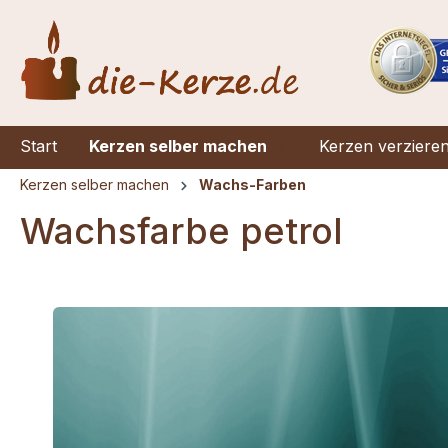
springen
Zur Hauptnavigation springen
Start
Kerzen selber machen
Kerzen verziere
Kerzen selber machen
Wachs-Farben
Wachsfarbe petrol
Bildergalerie überspringen