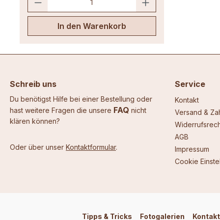
Farbstabilisator in gekennzeichneter
Verpackung und bewahren sie für
Kinder und verwirrte Personen
In den Warenkorb
unzugänglich auf um Verwechslungen
mit z.B. Süßigkeiten zu vermeiden.
Diese Kerzen ohne Farbstabilisator
standen auf einer Fensterbank. Beide
waren durchgefärbt und sind
inzwischen verblasst, besonders an
Schreib uns
der dem Licht zugewandten Seite. Die
Service
Sonne hat die Farbe gefressen.
Du benötigst Hilfe bei einer Bestellung oder
Kontakt
FAQ
hast weitere Fragen die unsere
nicht
Versand & Za
klären können?
Widerrufsrech
AGB
Oder über unser
Kontaktformular
.
Impressum
Cookie Einste
Tipps & Tricks
Fotogalerien
Kontakt