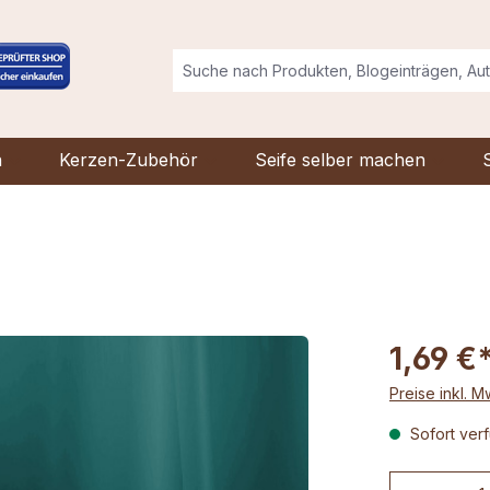
n
Kerzen-Zubehör
Seife selber machen
1,69 €
Preise inkl. 
Sofort verf
Produkt