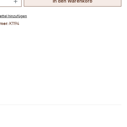
In den Warenkorb
ttel hinzufügen
mer:
K1194