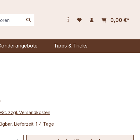
0,00 €*
Sonderangebote
Tipps & Tricks
*
MwSt. zzgl. Versandkosten
ügbar, Lieferzeit: 1-4 Tage
 Anzahl: Gib den gewünschten Wert ein 