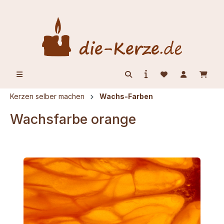
alt springen
Kerzen selber machen
Wachs-Farben
Wachsfarbe orange
Bildergalerie überspringen