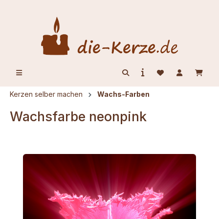
alt springen
Kerzen selber machen
Wachs-Farben
Wachsfarbe neonpink
Bildergalerie überspringen