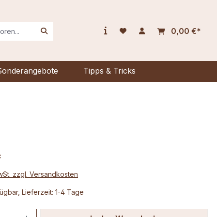
0,00 €*
Sonderangebote
Tipps & Tricks
*
MwSt. zzgl. Versandkosten
ügbar, Lieferzeit: 1-4 Tage
 Anzahl: Gib den gewünschten Wert ein 