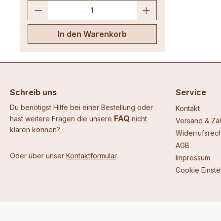
Hinweis: Bitte belassen Sie den
Farbstabilisator in gekennzeichneter
Verpackung und bewahren sie für
Kinder und verwirrte Personen
In den Warenkorb
unzugänglich auf um Verwechslungen
mit z.B. Süßigkeiten zu vermeiden.
Diese Kerzen ohne Farbstabilisator
standen auf einer Fensterbank. Beide
waren durchgefärbt und sind
inzwischen verblasst, besonders an
Schreib uns
der dem Licht zugewandten Seite. Die
Service
Sonne hat die Farbe gefressen.
Du benötigst Hilfe bei einer Bestellung oder
Kontakt
FAQ
hast weitere Fragen die unsere
nicht
Versand & Za
klären können?
Widerrufsrech
AGB
Oder über unser
Kontaktformular
.
Impressum
Cookie Einste