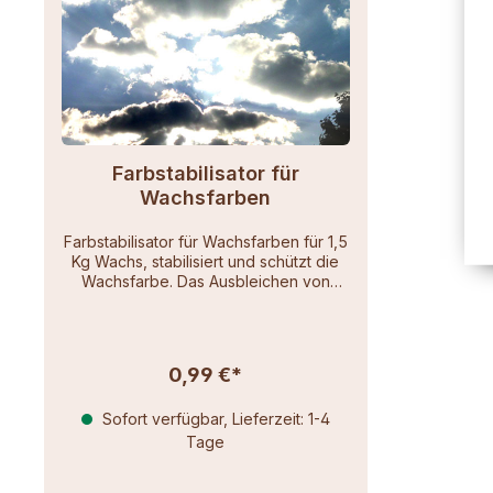
Farbstabilisator für
Wachsfarben
Farbstabilisator für Wachsfarben für 1,5
Kg Wachs, stabilisiert und schützt die
Wachsfarbe. Das Ausbleichen von
Kerzen durch Licht, speziell durch
Ultraviolett, wird durch Zugabe des
Farbstabilisators für sehr viele Jahre
verhindert (bis der Stabilisator
0,99 €*
"aufgebraucht" ist). Die Verwendung
des Farbstabilisators ist nicht
Sofort verfügbar, Lieferzeit: 1-4
notwendig für Kerzen, die für den
baldigen Abbrand bestimmt sind. Eine
Tage
höhere Konzentration als angegeben
hat keine effektsteigernde Wirkung.