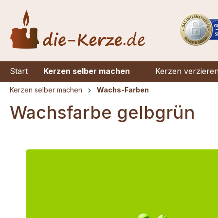
springen
Zur Hauptnavigation springen
Start
Kerzen selber machen
Kerzen verziere
Kerzen selber machen
Wachs-Farben
Wachsfarbe gelbgrün
Bildergalerie überspringen