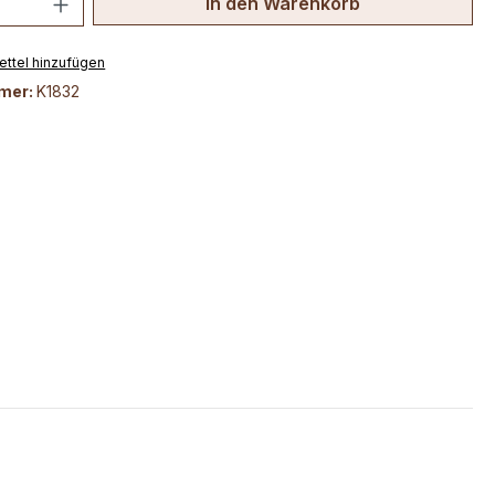
In den Warenkorb
ttel hinzufügen
mer:
K1832