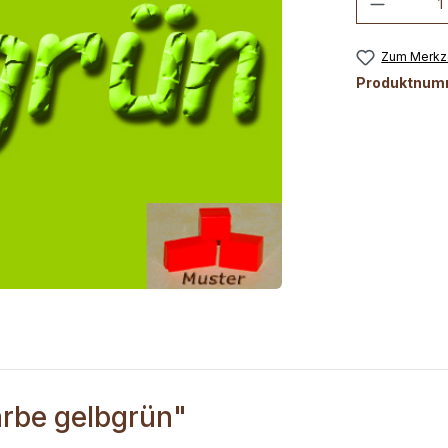
Zum Merkze
Produktnum
rbe gelbgrün"