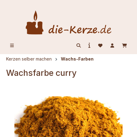
alt springen
Kerzen selber machen
Wachs-Farben
Wachsfarbe curry
Bildergalerie überspringen