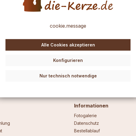
leicht zu verarbeiten und daher auch für Anfänger ideal.
cookie.message
r.
 eine Kerze aufbringen. Etwas Wärme ist dabei hilfreich, eine warme 
g anwärmen und dann kneten oder modellieren und ganz nach Ihrer Fant
Alle Cookies akzeptieren
auch ein Stäbchen (Holz z.B.) nehmen und den Ansatz an der Kerze et
bchen und ein einfaches Küchenmesser.
Die Verzierwachs-Folien soll
Konfigurieren
Nur technisch notwendige
Informationen
Fotogalerie
hlung
Datenschutz
t
Bestellablauf