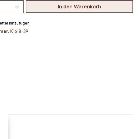
 Anzahl: Gib den gewünschten Wert ein 
In den Warenkorb
ttel hinzufügen
mer:
K1618-39