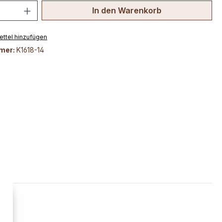
 Anzahl: Gib den gewünschten Wert ein 
In den Warenkorb
ttel hinzufügen
mer:
K1618-14