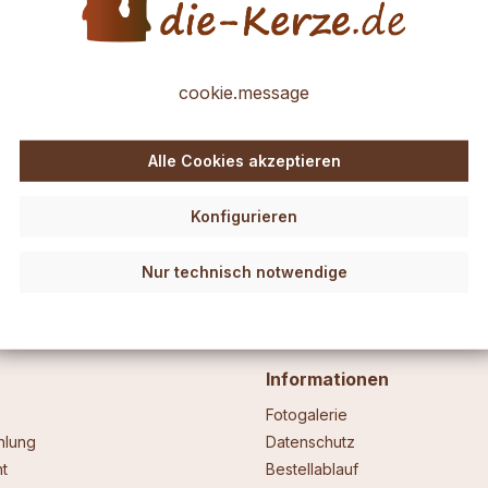
leicht zu verarbeiten und daher auch für Anfänger ideal.
cookie.message
r.
 eine Kerze aufbringen. Etwas Wärme ist dabei hilfreich, eine warme 
g anwärmen und dann kneten oder modellieren und ganz nach Ihrer Fant
Alle Cookies akzeptieren
auch ein Stäbchen (Holz z.B.) nehmen und den Ansatz an der Kerze et
bchen und ein einfaches Küchenmesser.
Die Verzierwachs-Folien soll
Konfigurieren
Nur technisch notwendige
Informationen
Fotogalerie
hlung
Datenschutz
t
Bestellablauf