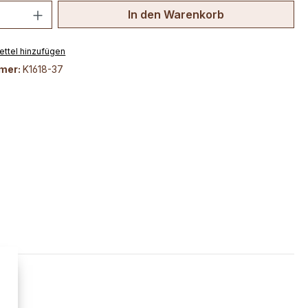
 Anzahl: Gib den gewünschten Wert ein 
In den Warenkorb
ttel hinzufügen
mer:
K1618-37