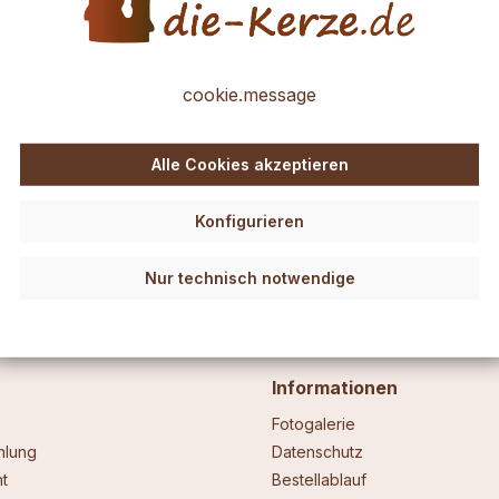
leicht zu verarbeiten und daher auch für Anfänger ideal.
cookie.message
r.
 eine Kerze aufbringen. Etwas Wärme ist dabei hilfreich, eine warme 
g anwärmen und dann kneten oder modellieren und ganz nach Ihrer Fant
Alle Cookies akzeptieren
auch ein Stäbchen (Holz z.B.) nehmen und den Ansatz an der Kerze et
bchen und ein einfaches Küchenmesser.
Die Verzierwachs-Folien soll
Konfigurieren
Nur technisch notwendige
Informationen
Fotogalerie
hlung
Datenschutz
t
Bestellablauf