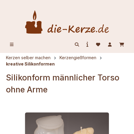
alt springen
Kerzen selber machen
Kerzengießformen
kreative Silikonformen
Silikonform männlicher Torso
ohne Arme
Bildergalerie überspringen