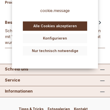
Produktnummer:
K1647
cookie.message
Beschreibung
Alle Cookies akzeptieren
Schneidmesser Schneidmesser für feinste Arbeiten
mit Wachsfolien und Ornamenten.Sie können damit
Konfigurieren
wunderschöne Bilder, Ornam…
Mehr
Nur technisch notwendige
Schreib uns
Service
Informationen
Tipps & Tricks
Fotogalerien
Kontakt