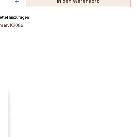
In den Warenkorb
ttel hinzufügen
mer:
K2086