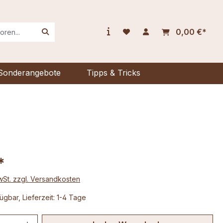
0,00 €*
Sonderangebote
Tipps & Tricks
*
MwSt. zzgl. Versandkosten
ügbar, Lieferzeit: 1-4 Tage
 Anzahl: Gib den gewünschten Wert ein 