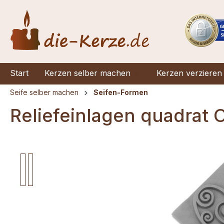
springen
Zur Hauptnavigation springen
Start
Kerzen selber machen
Kerzen verzieren
Seife selber machen
Seifen-Formen
Reliefeinlagen quadrat
Bildergalerie überspringen