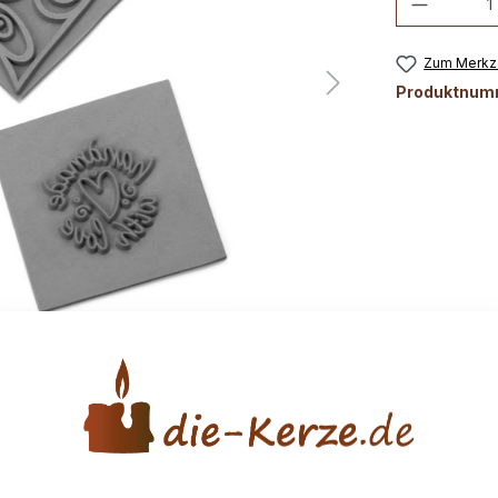
Zum Merkze
Produktnum
nlagen quadrat Ornamente"