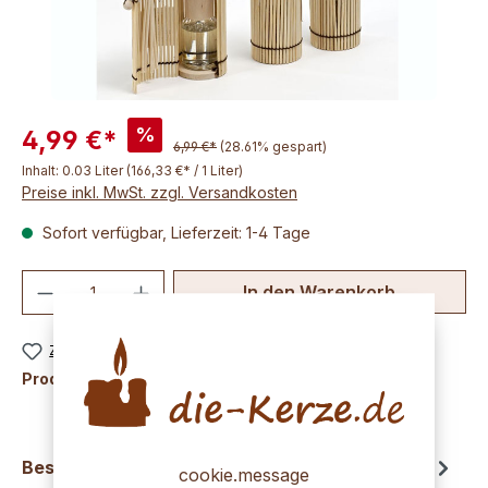
%
4,99 €*
6,99 €*
(28.61% gespart)
Inhalt:
0.03 Liter
(166,33 €* / 1 Liter)
Preise inkl. MwSt. zzgl. Versandkosten
Sofort verfügbar, Lieferzeit: 1-4 Tage
Produkt Anzahl: Gib den gewünschten We
In den Warenkorb
Zum Merkzettel hinzufügen
Produktnummer:
K6814
Beschreibung
cookie.message