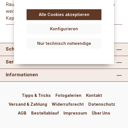
Raumduft LIKS Vanille 30 ml Die Bambusstäbchen
werden in die Flasche gestellt, in den feinen
Alle Cookies akzeptieren
Kapilaren des Naturmaterials st…
Mehr
Konfigurieren
Nur technisch notwendige
Schreib uns
Service
Informationen
Tipps & Tricks
Fotogalerien
Kontakt
Versand & Zahlung
Widerrufsrecht
Datenschutz
AGB
Bestellablauf
Impressum
Über Uns