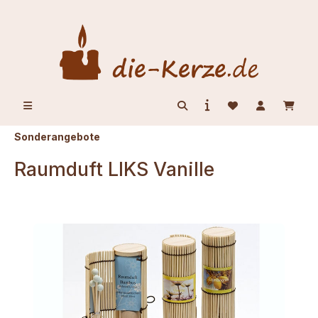
alt springen
Sonderangebote
Raumduft LIKS Vanille
Bildergalerie überspringen