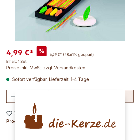
%
4,99 €*
6,99 €*
(28.61% gespart)
Inhalt:
1 Set
Preise inkl. MwSt. zzgl. Versandkosten
Sofort verfügbar, Lieferzeit: 1-4 Tage
Produkt Anzahl: Gib den gewünschten We
In den Warenkorb
Zum Merkzettel hinzufügen
Produktnummer:
K6610