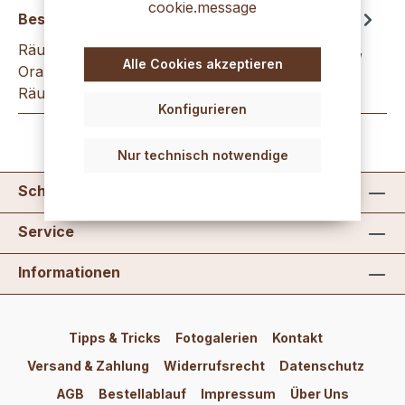
cookie.message
Beschreibung
Räucher-Set Stäbchen + Duftkegel Jasmin, Apfel,
Alle Cookies akzeptieren
Orange, Sandelholz 48 Räucherstäbchen, ein
Räucherstäbchen-Halter und 12 ori…
Mehr
Konfigurieren
Nur technisch notwendige
Schreib uns
Service
Informationen
Tipps & Tricks
Fotogalerien
Kontakt
Versand & Zahlung
Widerrufsrecht
Datenschutz
AGB
Bestellablauf
Impressum
Über Uns