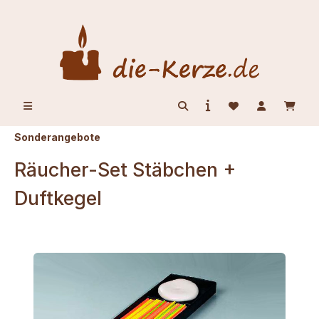
alt springen
Sonderangebote
Räucher-Set Stäbchen +
Duftkegel
Bildergalerie überspringen