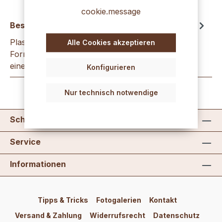
cookie.message
Beschreibung
Plasty-Late ist eine problemlose, hautverträgliche
Alle Cookies akzeptieren
Formbaumasse mit der du einfach und preiswert
eine Negativform von einem…
Mehr
Konfigurieren
Nur technisch notwendige
Schreib uns
Service
Informationen
Tipps & Tricks
Fotogalerien
Kontakt
Versand & Zahlung
Widerrufsrecht
Datenschutz