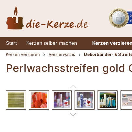
springen
Zur Hauptnavigation springen
Start
Kerzen selber machen
Kerzen verziere
Kerzen verzieren
Verzierwachs
Dekorbänder- & Streif
Perlwachsstreifen gold
Bildergalerie überspringen