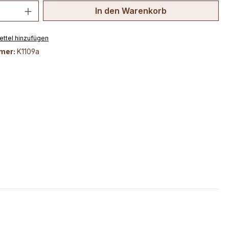
 Anzahl: Gib den gewünschten Wert ein 
In den Warenkorb
ttel hinzufügen
mer:
K1109a