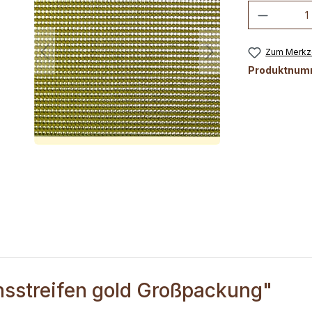
Produkt
Zum Merkze
Produktnum
hsstreifen gold Großpackung"