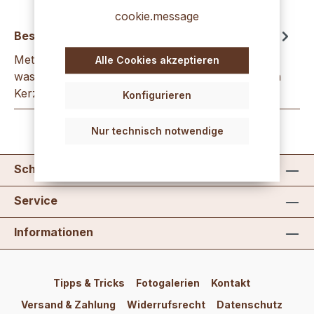
cookie.message
Beschreibung
Metallic-Lack silber100 ml, lösungsmittelfrei,
Alle Cookies akzeptieren
wasserlöslichZum Übergiessen oder Bemalen von
Kerzen, Wachsfolien und Wachsp…
Mehr
Konfigurieren
Nur technisch notwendige
Schreib uns
Service
Informationen
Tipps & Tricks
Fotogalerien
Kontakt
Versand & Zahlung
Widerrufsrecht
Datenschutz