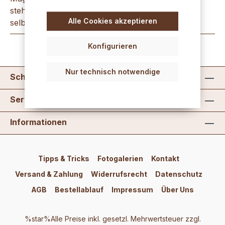
stehend, 25 x 350 mm, beste Brennqualität,
Alle Cookies akzeptieren
selbstlöschend,haftet auf jedem geei…
Mehr
Konfigurieren
Nur technisch notwendige
Schreib uns
Service
Informationen
Tipps & Tricks
Fotogalerien
Kontakt
Versand & Zahlung
Widerrufsrecht
Datenschutz
AGB
Bestellablauf
Impressum
Über Uns
%star%Alle Preise inkl. gesetzl. Mehrwertsteuer zzgl.