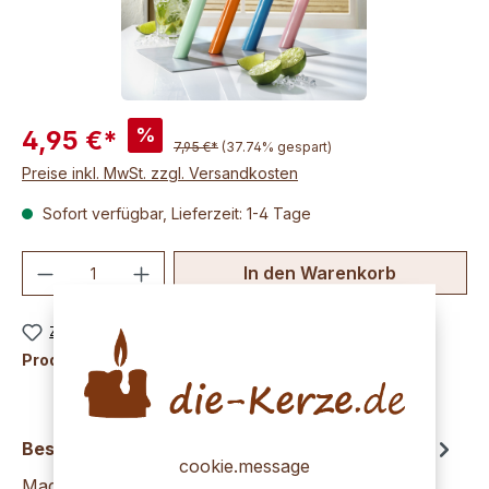
%
4,95 €*
7,95 €*
(37.74% gespart)
Preise inkl. MwSt. zzgl. Versandkosten
Sofort verfügbar, Lieferzeit: 1-4 Tage
Produkt Anzahl: Gib den gewünschten We
In den Warenkorb
Zum Merkzettel hinzufügen
Produktnummer:
K2236
Beschreibung
cookie.message
Magnetkerze Balance laguna Stabkerze, schräg