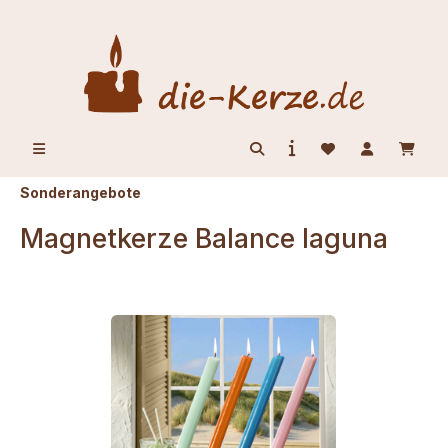
alt springen
Sonderangebote
Magnetkerze Balance laguna
Bildergalerie überspringen