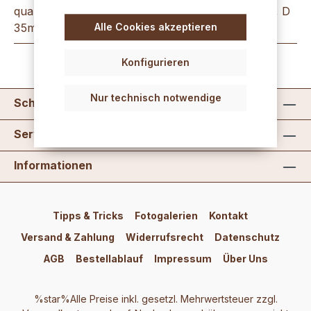
qualmfreien Löschen der KerzenflammeL 270mm, D
Alle Cookies akzeptieren
35mm, handgearbeitet aus Messing
Mehr
Konfigurieren
Nur technisch notwendige
Schreib uns
Service
Informationen
Tipps & Tricks
Fotogalerien
Kontakt
Versand & Zahlung
Widerrufsrecht
Datenschutz
AGB
Bestellablauf
Impressum
Über Uns
%star%Alle Preise inkl. gesetzl. Mehrwertsteuer zzgl.