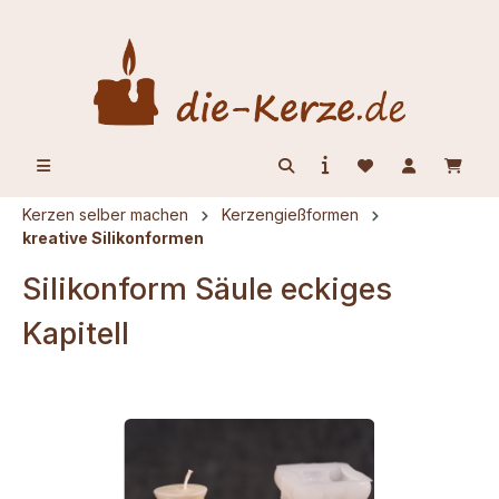
alt springen
Kerzen selber machen
Kerzengießformen
kreative Silikonformen
Silikonform Säule eckiges
Kapitell
Bildergalerie überspringen