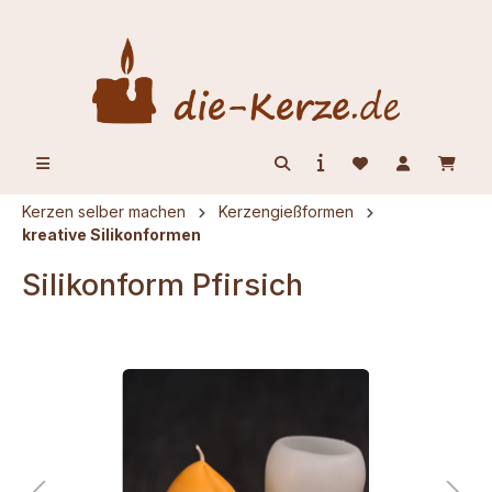
alt springen
Kerzen selber machen
Kerzengießformen
kreative Silikonformen
Silikonform Pfirsich
Bildergalerie überspringen