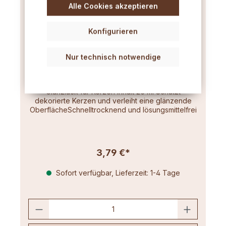
Alle Cookies akzeptieren
Konfigurieren
Nur technisch notwendige
Glanzlack für Kerzen 25ml
Glanzlack für Kerzen Inhalt 25 ml Schützt
dekorierte Kerzen und verleiht eine glänzende
OberflächeSchnelltrocknend und lösungsmittelfrei
3,79 €*
Sofort verfügbar, Lieferzeit: 1-4 Tage