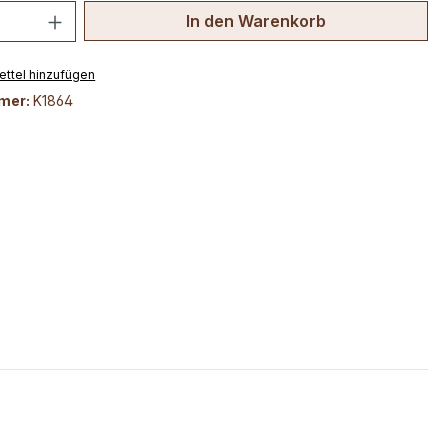
 Anzahl: Gib den gewünschten Wert ein 
In den Warenkorb
ttel hinzufügen
mer:
K1864