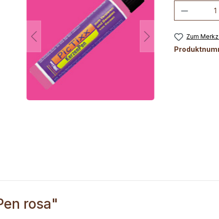
Produkt
Zum Merkze
Produktnum
Pen rosa"