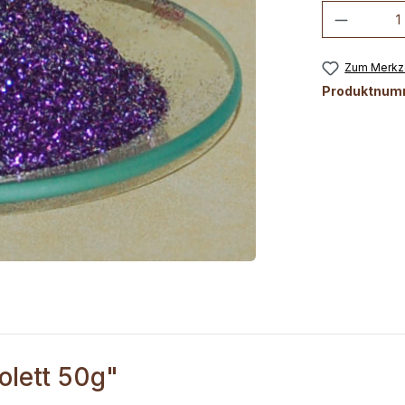
Produkt
Zum Merkze
Produktnum
olett 50g"