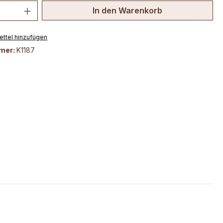
 Anzahl: Gib den gewünschten Wert ein 
In den Warenkorb
ttel hinzufügen
mer:
K1187