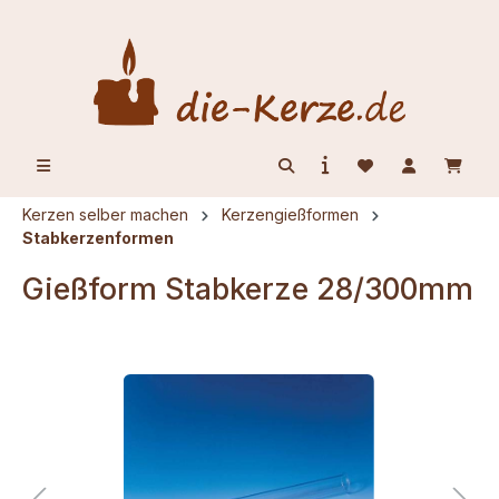
alt springen
Kerzen selber machen
Kerzengießformen
Stabkerzenformen
Gießform Stabkerze 28/300mm
Bildergalerie überspringen