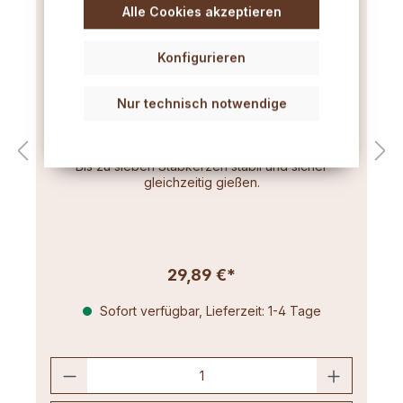
Alle Cookies akzeptieren
Konfigurieren
Nur technisch notwendige
Gießständer für Stabkerzenformen
Bis zu sieben Stabkerzen stabil und sicher
gleichzeitig gießen.
29,89 €*
Sofort verfügbar, Lieferzeit: 1-4 Tage