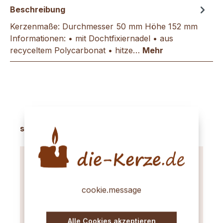
Beschreibung
Kerzenmaße: Durchmesser 50 mm Höhe 152 mm
Informationen: • mit Dochtfixiernadel • aus
recyceltem Polycarbonat • hitze…
Mehr
Produktgalerie überspringen
sinnvolles Zubehör
cookie.message
Alle Cookies akzeptieren