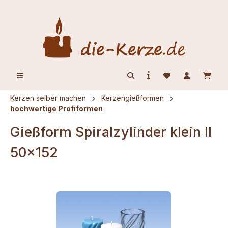
alt springen
Kerzen selber machen
Kerzengießformen
hochwertige Profiformen
Gießform Spiralzylinder klein II
50x152
Bildergalerie überspringen