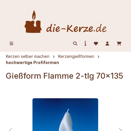
alt springen
Kerzen selber machen
Kerzengießformen
hochwertige Profiformen
Gießform Flamme 2-tlg 70x135
Bildergalerie überspringen