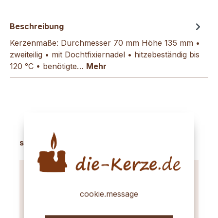
Beschreibung
Kerzenmaße: Durchmesser 70 mm Höhe 135 mm •
zweiteilig • mit Dochtfixiernadel • hitzebeständig bis
120 °C • benötigte…
Mehr
Produktgalerie überspringen
sinnvolles Zubehör
cookie.message