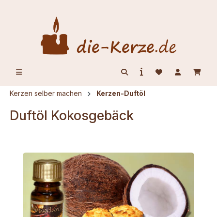
alt springen
Kerzen selber machen
Kerzen-Duftöl
Duftöl Kokosgebäck
Bildergalerie überspringen