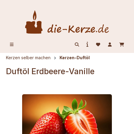
alt springen
Kerzen selber machen
Kerzen-Duftöl
Duftöl Erdbeere-Vanille
Bildergalerie überspringen