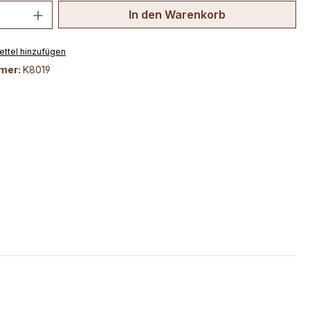
 Anzahl: Gib den gewünschten Wert ein 
In den Warenkorb
ttel hinzufügen
mer:
K8019