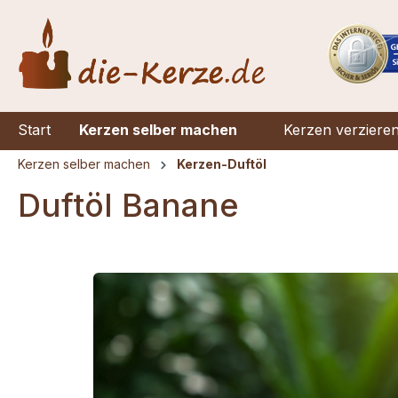
springen
Zur Hauptnavigation springen
Start
Kerzen selber machen
Kerzen verziere
Kerzen selber machen
Kerzen-Duftöl
Duftöl Banane
Bildergalerie überspringen