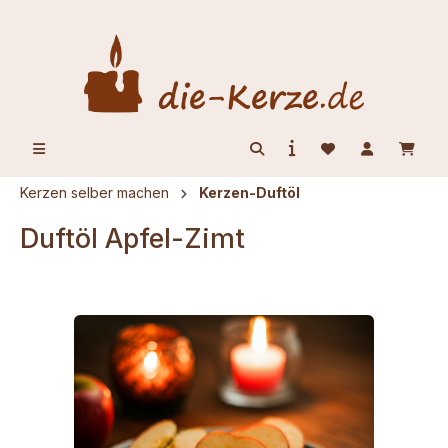
alt springen
Kerzen selber machen
Kerzen-Duftöl
Duftöl Apfel-Zimt
Bildergalerie überspringen