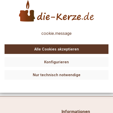
Möglichkeit, um einzigartige Wachsdekorationen selbst herzustellen
eschmücktes Fenster kreieren.
cookie.message
 und löse dann die fertigen Wachselemente vorsichtig aus der Form.
Alle Cookies akzeptieren
 die Form leicht erwärmen, zum Beispiel mit Hilfe eines Backofen,
ine Kerze fest drücken und fertig ist deine einzigartige selbst gem
Konfigurieren
ie zu personalisieren und deinen eigenen Stil zum Ausdruck zu br
Nur technisch notwendige
n farbenfrohen Akzent zu setzen.
Informationen