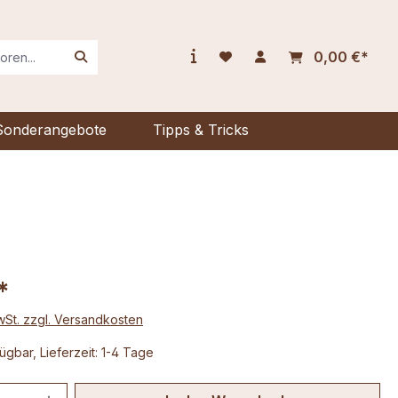
0,00 €*
Sonderangebote
Tipps & Tricks
*
MwSt. zzgl. Versandkosten
ügbar, Lieferzeit: 1-4 Tage
 Anzahl: Gib den gewünschten Wert ein 