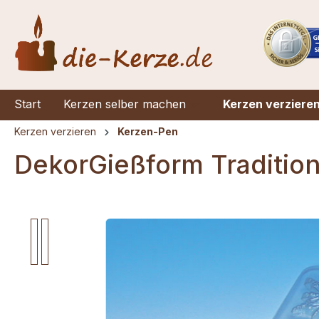
springen
Zur Hauptnavigation springen
Start
Kerzen selber machen
Kerzen verziere
Kerzen verzieren
Kerzen-Pen
DekorGießform Traditio
Bildergalerie überspringen