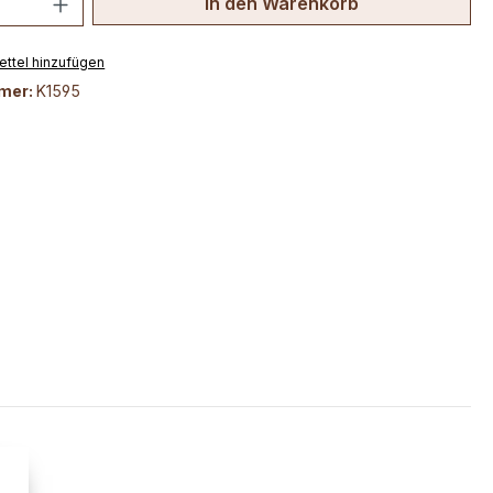
In den Warenkorb
ttel hinzufügen
mer:
K1595