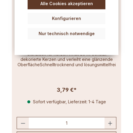
Alle Cookies akzeptieren
Konfigurieren
Nur technisch notwendige
Glanzlack für Kerzen 25ml
Glanzlack für Kerzen Inhalt 25 ml Schützt
dekorierte Kerzen und verleiht eine glänzende
OberflächeSchnelltrocknend und lösungsmittelfrei
3,79 €*
Sofort verfügbar, Lieferzeit: 1-4 Tage